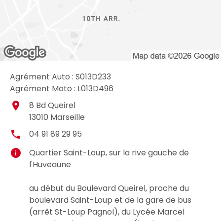
Agrément Auto : S013D233
Agrément Moto : L013D496
place
8 Bd Queirel
13010
Marseille
local_phone
04 91 89 29 95
info
Quartier Saint-Loup,
sur la rive gauche de
l'Huveaune
au début du Boulevard Queirel, proche du
boulevard Saint-Loup et de la gare de bus
(arrêt St-Loup Pagnol), du Lycée Marcel